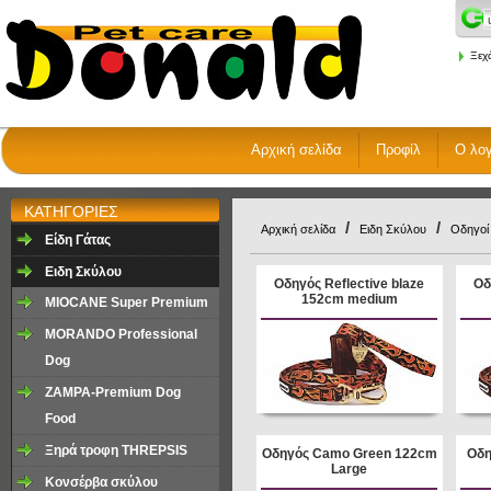
Ξεχ
Αρχική σελίδα
Προφίλ
Ο λο
ΚΑΤΗΓΟΡΙΕΣ
/
/
Αρχική σελίδα
Ειδη Σκύλου
Οδηγοί
Είδη Γάτας
Ειδη Σκύλου
Oδηγός Reflective blaze
Oδ
152cm medium
MIOCANE Super Premium
MORANDO Professional
Dog
ZAMPA-Premium Dog
Food
Ξηρά τροφη ΤHREPSIS
Oδηγός Camo Green 122cm
Oδη
Large
Κονσέρβα σκύλου