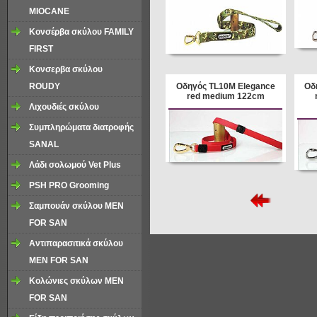
ΜΙΟCANE
Κονσέρβα σκύλου FAMILY
FIRST
Κονσερβα σκύλου
ROUDY
Oδηγός TL10M Elegance
Oδ
red medium 122cm
Λιχουδιές σκύλου
Συμπληρώματα διατροφής
SANAL
Λάδι σολωμού Vet Plus
PSH PRO Grooming
Σαμπουάν σκύλου MEN
FOR SAN
Αντιπαρασιτικά σκύλου
MEN FOR SAN
Κολώνιες σκύλων MEN
FOR SAN