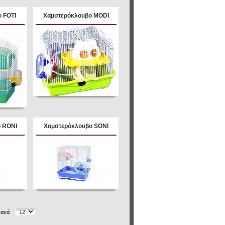
 FOTI
Xαμστερόκλουβο MODI
 RONI
Χαμστερόκλουβο SONI
 ανά