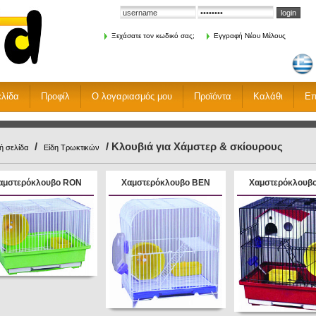
Ξεχάσατε τον κωδικό σας;
Εγγραφή Νέου Μέλους
ελίδα
Προφίλ
Ο λογαριασμός μου
Προϊόντα
Καλάθι
Επ
/
/ Κλουβιά για Χάμστερ & σκίουρους
ή σελίδα
Είδη Τρωκτικών
αμστερόκλουβο RΟΝ
Xαμστερόκλουβο BΕΝ
Xαμστερόκλουβο