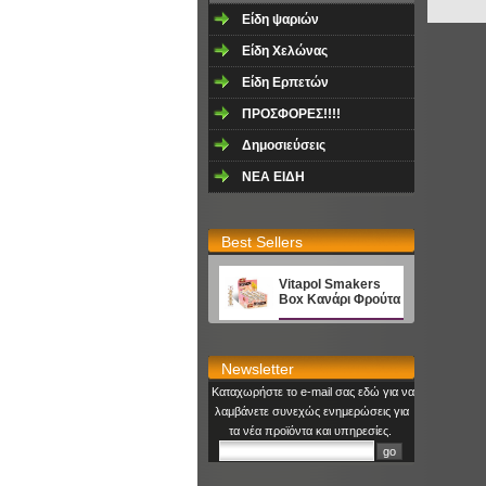
Είδη ψαριών
Είδη Χελώνας
Είδη Ερπετών
ΠΡΟΣΦΟΡΕΣ!!!!
Δημοσιεύσεις
NEA EΙΔΗ
Best Sellers
Vitapol Smakers
Box Κανάρι Φρούτα
Newsletter
Καταχωρήστε το e-mail σας εδώ για να
λαμβάνετε συνεχώς ενημερώσεις για
τα νέα προϊόντα και υπηρεσίες.