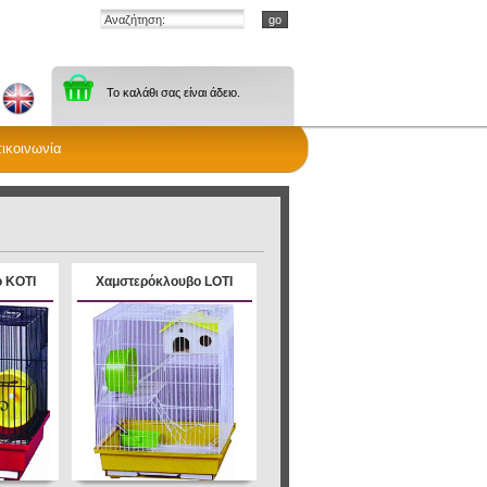
Το καλάθι σας είναι άδειο.
ικοινωνία
 KOTI
Xαμστερόκλουβο LOTI