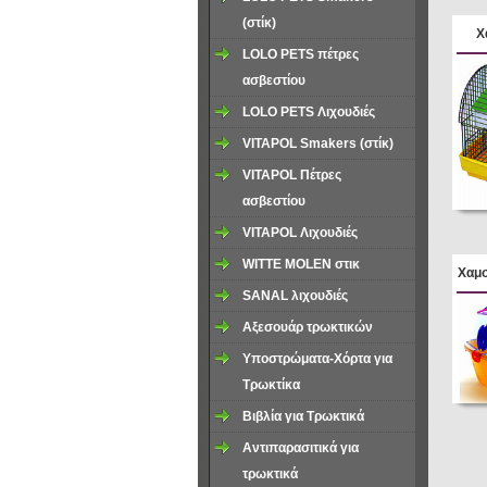
(στίκ)
Χ
LOLO PETS πέτρες
ασβεστίου
LOLO PETS Λιχουδιές
VITAPOL Smakers (στίκ)
VITAPOL Πέτρες
ασβεστίου
VITAPOL Λιχουδιές
WITTE MOLEN στικ
Χαμσ
SΑΝΑL λιχουδιές
Αξεσουάρ τρωκτικών
Υποστρώματα-Xόρτα για
Τρωκτίκα
Βιβλία για Τρωκτικά
Αντιπαρασιτικά για
τρωκτικά