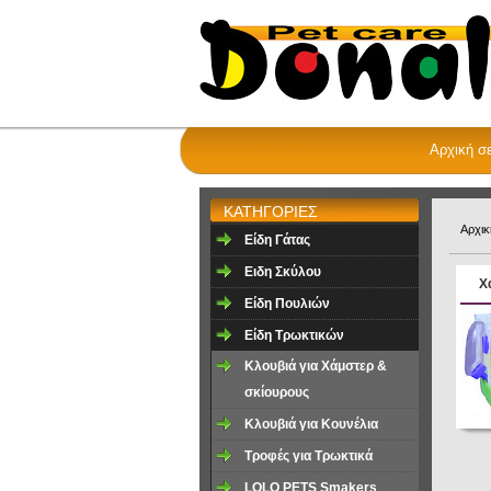
Αρχική σ
ΚΑΤΗΓΟΡΙΕΣ
Αρχικ
Είδη Γάτας
Ειδη Σκύλου
X
Είδη Πουλιών
Είδη Τρωκτικών
Κλουβιά για Χάμστερ &
σκίουρους
Κλουβιά για Κουνέλια
Τροφές για Τρωκτικά
LOLO PETS Smakers