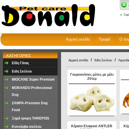
Ξεχ
Αρχική σελίδα
Προφίλ
Ο λο
ΚΑΤΗΓΟΡΙΕΣ
/
/
Αρχική σελίδα
Ειδη Σκύλου
Λιχουδι
Είδη Γάτας
Ειδη Σκύλου
Γουρουνίσιες μύτες με μέλι
25τεμ
MIOCANE Super Premium
MORANDO Professional
Dog
ZAMPA-Premium Dog
Food
Ξηρά τροφη ΤHREPSIS
Κέρατο Ελαφιού ANTLER
Κέ
Κονσέρβα σκύλου