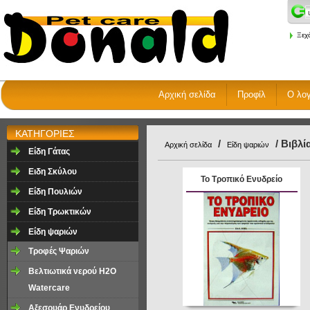
Ξεχ
Αρχική σελίδα
Προφίλ
Ο λο
ΚΑΤΗΓΟΡΙΕΣ
/
/ Βιβλί
Αρχική σελίδα
Είδη ψαριών
Είδη Γάτας
Ειδη Σκύλου
Το Τροπικό Ενυδρείο
Είδη Πουλιών
Είδη Τρωκτικών
Είδη ψαριών
Τροφές Ψαριών
Βελτιωτικά νερού H2O
Watercare
Αξεσουάρ Ενυδρείου