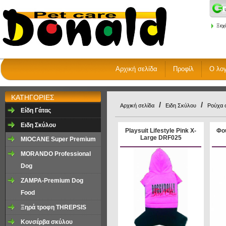
Ξεχ
Αρχική σελίδα
Προφίλ
Ο λο
ΚΑΤΗΓΟΡΙΕΣ
/
/
Αρχική σελίδα
Ειδη Σκύλου
Ρούχα 
Είδη Γάτας
Ειδη Σκύλου
Playsuit Lifestyle Pink X-
Φού
Large DRF025
MIOCANE Super Premium
MORANDO Professional
Dog
ZAMPA-Premium Dog
Food
Ξηρά τροφη ΤHREPSIS
Κονσέρβα σκύλου