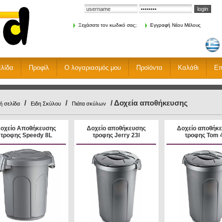
Ξεχάσατε τον κωδικό σας;
Εγγραφή Νέου Μέλους
ελίδα
Προφίλ
Ο λογαριασμός μου
Προϊόντα
Καλάθι
Επ
/
/
/ Δοχεία αποθήκευσης
ή σελίδα
Ειδη Σκύλου
Πιάτα σκύλων
οχείο Αποθήκευσης
Δοχείο αποθήκευσης
Δοχείο αποθήκ
τροφης Speedy 8L
τροφης Jerry 23l
τροφης Tom 4