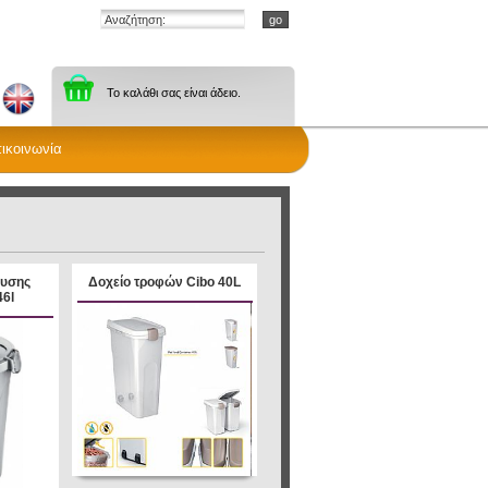
Το καλάθι σας είναι άδειο.
ικοινωνία
ευσης
Δοχείο τροφών Cibo 40L
6l