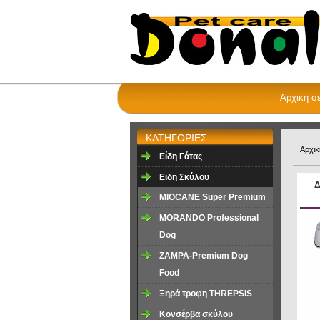
Αρχική σ
ΚΑΤΗΓΟΡΙΕΣ
Αρχικ
Είδη Γάτας
Ειδη Σκύλου
Δ
MIOCANE Super Premium
MORANDO Professional
Dog
ZAMPA-Premium Dog
Food
Ξηρά τροφη ΤHREPSIS
Κονσέρβα σκύλου