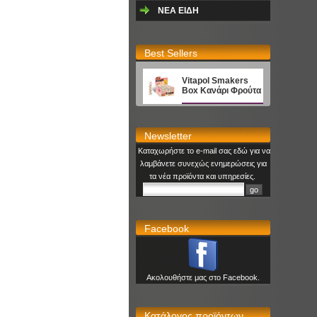
NEA EΙΔΗ
Best Sellers
Vitapol Smakers
Box Κανάρι Φρούτα
Newsletter
Καταχωρήστε το e-mail σας εδώ για να
λαμβάνετε συνεχώς ενημερώσεις για
τα νέα προϊόντα και υπηρεσίες.
Facebook
Ακολουθήστε μας στο Facebook.
Κατάλογος προϊόντων