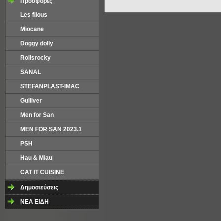
Προσφορές
Les filous
Miocane
Doggy dolly
Rollsrocky
SANAL
STEFANPLAST-IMAC
Gulliver
Men for San
MEN FOR SAN 2023.1
PSH
Hau & Miau
CAT IT CUISINE
Δημοσιεύσεις
NEA EΙΔΗ